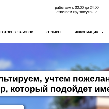
работаем с 00:00 до 24:00
отвечаем круглосуточно
 ГОТОВЫХ ЗАБОРОВ
ОТЗЫВЫ
ИНФОРМАЦИЯ
ВЫБОР ПО МАТЕРИАЛУ
Заборы с кирпичными столбами
Заборы из евроштакетника
горизонтального
льтируем, учтем пожела
Металлические заборы для дачи
Забор жалюзи с кирпичными столбами
р, который подойдет им
Металлические заборы
Металлические ограждения