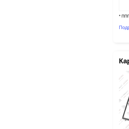
* ПП
Под
Ка