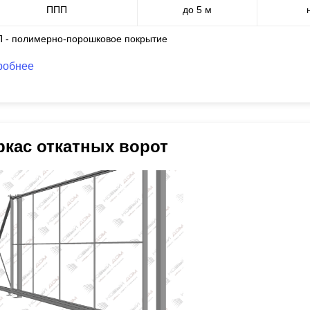
ППП
до 5 м
П - полимерно-порошковое покрытие
робнее
ркас откатных ворот