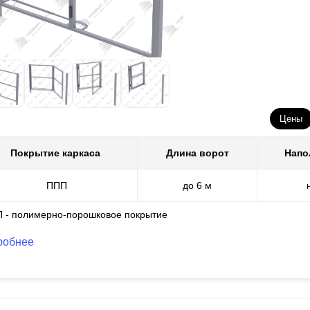
Цены
Покрытие каркаса
Длина ворот
Напо
ППП
до 6 м
П - полимерно-порошковое покрытие
робнее