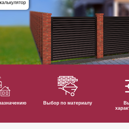
ВЫБОР ПО ХАРАКТЕРИСТИКАМ
 калькулятор
Горизонтальные заборы
Высокие заборы
Красивые, дизайнерские заборы
ВЫБОР ПО СПОСОБУ МОНТАЖА
Заборы под ключ
Готовые заборы
Комплекты заборов-лего "сделай сам"
Быстровозводимые заборы
назначению
Выбор по материалу
В
харак