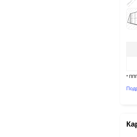
* ПП
Под
Ка