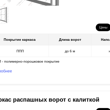
Цены
Покрытие каркаса
Длина ворот
Напо
ППП
до 6 м
П - полимерно-порошковое покрытие
робнее
ркас распашных ворот с калиткой