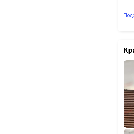
Под
Кр