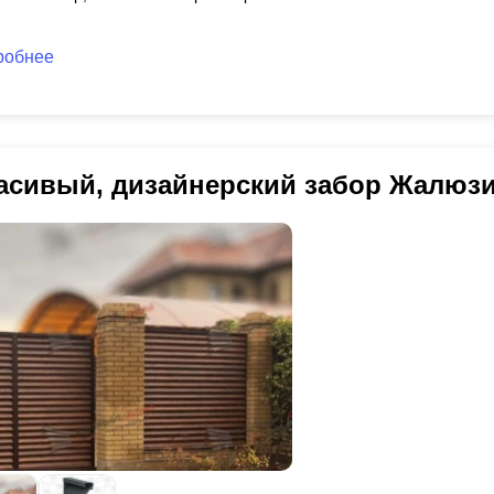
робнее
асивый, дизайнерский забор Жалюз