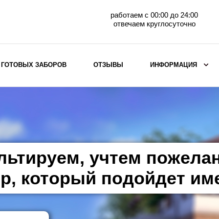
работаем с 00:00 до 24:00
отвечаем круглосуточно
 ГОТОВЫХ ЗАБОРОВ
ОТЗЫВЫ
ИНФОРМАЦИЯ
ВЫБОР ПО МАТЕРИАЛУ
Заборы с кирпичными столбами
Заборы из евроштакетника
горизонтального
льтируем, учтем пожела
Металлические заборы для дачи
Забор жалюзи с кирпичными столбами
р, который подойдет им
Металлические заборы
Металлические ограждения