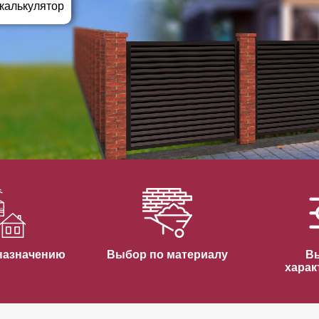
ВЫБОР ПО ХАРАКТЕРИСТИКАМ
 калькулятор
Горизонтальные заборы
Высокие заборы
Красивые, дизайнерские заборы
ВЫБОР ПО СПОСОБУ МОНТАЖА
Заборы под ключ
Готовые заборы
Комплекты заборов-лего "сделай сам"
Быстровозводимые заборы
назначению
Выбор по материалу
В
харак