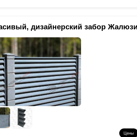
асивый, дизайнерский забор Жалюз
Цены