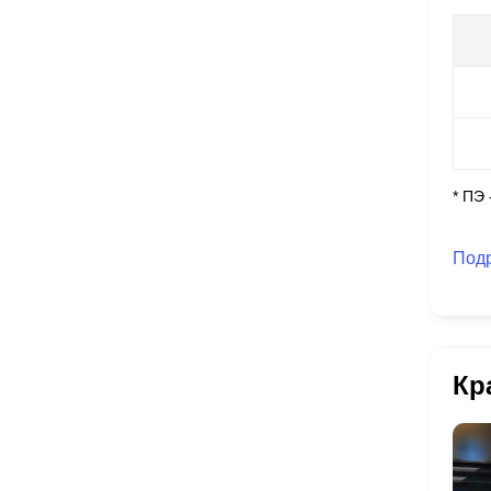
* ПЭ
Под
Кр