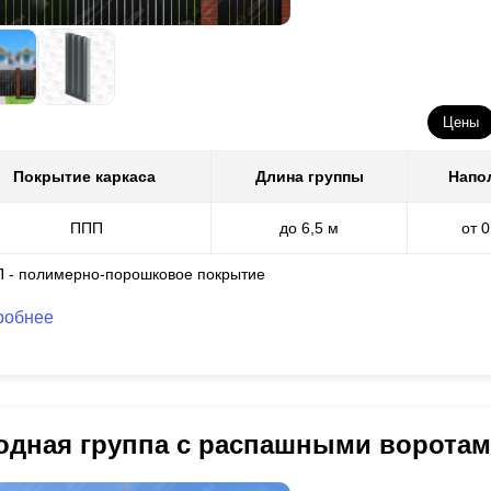
Цены
Покрытие каркаса
Длина группы
Напо
ППП
до 6,5 м
от 
П - полимерно-порошковое покрытие
робнее
одная группа с распашными воротам