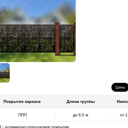
Цены
Покрытие каркаса
Длина группы
Напо
ППП
до 6,5 м
от 1
П - полимерно-порошковое покрытие