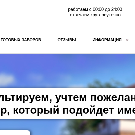
работаем с 00:00 до 24:00
отвечаем круглосуточно
 ГОТОВЫХ ЗАБОРОВ
ОТЗЫВЫ
ИНФОРМАЦИЯ
ВЫБОР ПО МАТЕРИАЛУ
Заборы с кирпичными столбами
Заборы из евроштакетника
горизонтального
льтируем, учтем пожела
Металлические заборы для дачи
Забор жалюзи с кирпичными столбами
р, который подойдет им
Металлические заборы
Металлические ограждения