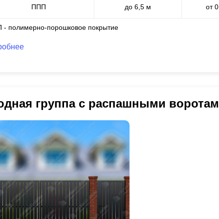
ППП
до 6,5 м
от 
П - полимерно-порошковое покрытие
робнее
одная группа с распашными воротам