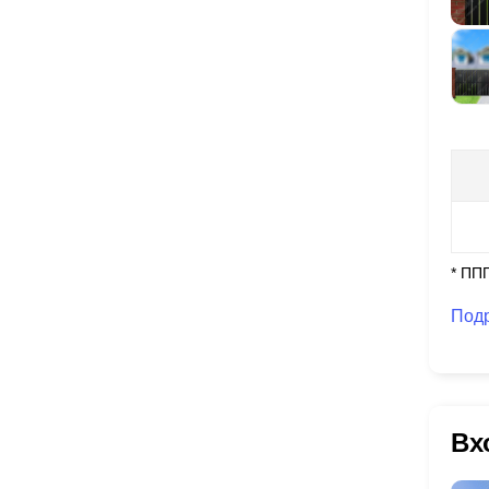
* ПП
Под
Вх