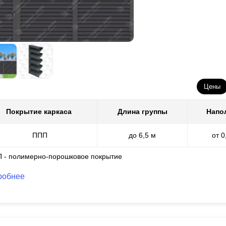
Цены
Покрытие каркаса
Длина группы
Напо
ППП
до 6,5 м
от 0
П - полимерно-порошковое покрытие
робнее