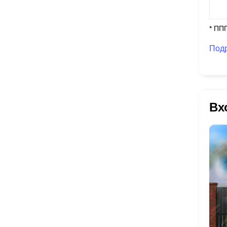
* ПП
Под
Вх