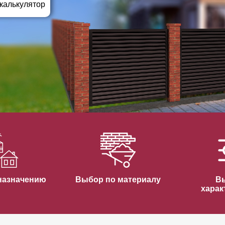
ВЫБОР ПО ХАРАКТЕРИСТИКАМ
 калькулятор
Горизонтальные заборы
Высокие заборы
Красивые, дизайнерские заборы
ВЫБОР ПО СПОСОБУ МОНТАЖА
Заборы под ключ
Готовые заборы
Комплекты заборов-лего "сделай сам"
Быстровозводимые заборы
назначению
Выбор по материалу
В
харак