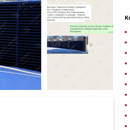
ВЫБОР ПО ХАРАКТЕРИСТИКАМ
Горизонтальные заборы
К
Высокие заборы
Красивые, дизайнерские заборы
ВЫБОР ПО СПОСОБУ МОНТАЖА
Заборы под ключ
Готовые заборы
Комплекты заборов-лего "сделай сам"
Быстровозводимые заборы