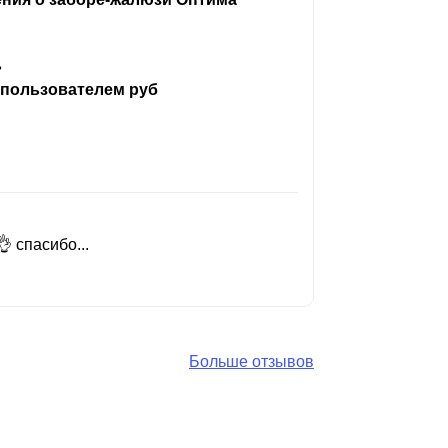
ь
 пользователем руб
 спасибо...
Добрый день
Читать вес
Больше отзывов