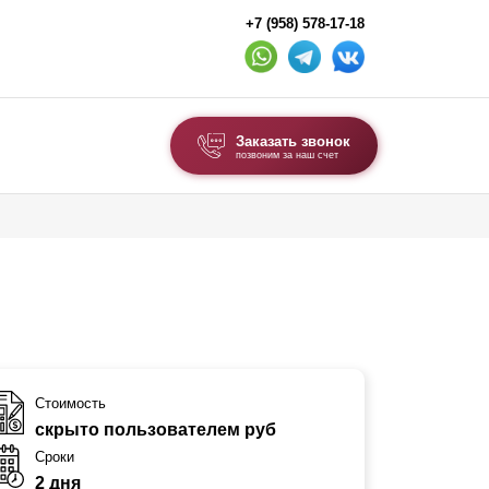
+7 (958) 578-17-18
Заказать звонок
позвоним за наш счет
ВЫБОР ПО ТИПУ
Модульные заборы и ограждения
Комбинированные заборы
Секционные заборы
ВОРОТА И КАЛИТКИ
Стоимость
скрыто пользователем руб
Ворота откатные
Сроки
Ворота распашные
2 дня
Ворота складные гармошка