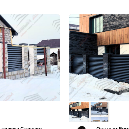
е-жалюзи Стандарт
Отзыв от Евг