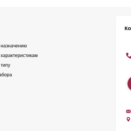
Ко
 назначению
 характеристикам
 типу
абора