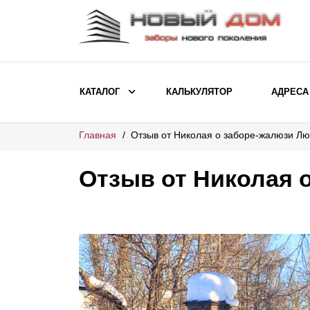
КАТАЛОГ
КАЛЬКУЛЯТОР
АДРЕСА
Главная
Отзыв от Николая о заборе-жалюзи Лю
ВЫБОР ПО МОДЕЛИ
Заборы Ранчо
Отзыв от Николая 
Заборы Хай-тек
Заборы Классика
Заборы Жалюзи
ВЫБОР ПО НАЗНАЧЕНИЮ
Заборы и ограждения для детских
садов