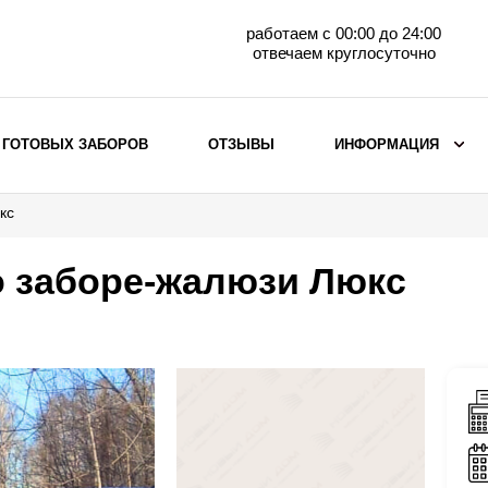
работаем с 00:00 до 24:00
отвечаем круглосуточно
 ГОТОВЫХ ЗАБОРОВ
ОТЗЫВЫ
ИНФОРМАЦИЯ
кс
ВЫБОР ПО МАТЕРИАЛУ
Заборы с кирпичными столбами
о заборе-жалюзи Люкс
Заборы из евроштакетника
горизонтального
Металлические заборы для дачи
Забор жалюзи с кирпичными столбами
Металлические заборы
Металлические ограждения