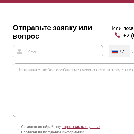
добно и не комфортно. Даже так он, вероятно, увидит только небо.
тройка на вашем участке находится очень близко к забору (к тому 
о верхние этажи дома попадут в угол обзора человека с улицы. Пон
ксимально избежать подобных ситуаций, поэтому рекомендуем выб
Отправьте заявку или
Или позв
с этот фактор не является значимым, то выбирайте нахлест поменьш
вопрос
+7 (
кое решение позволит немного сэкономить.
+7
оме всего вышеописанного, существует ещё одна важная составляю
ивлекательность конструкции. Если длина секции более, чем 1.5 ме
илитель. Это необходимо во избежание прогиба
ламелей
такой бол
дут заметны с лицевой стороны (подробнее на фото).
Ламели
с нах
Согласен на обработку
персональных данных
Согласен на получение информации