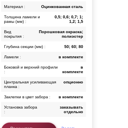
Каркасы ворот
Материал :
Оцинкованная сталь
Калитки
Толщина ламели и
0,5; 0,6; 0,7; 1;
Входные группы
рамы (мм) :
1,2; 1,5
Вид
Порошковая окраска;
покрытия :
полиэстер
ВСЕ ДЛЯ ЗАБОРА
Глубина секции (мм) :
50; 60; 80
Панели для забора
Ламели :
в комплекте
Боковой и верхний профили
в
:
комплекте
Центральная усиливающая
опционно
планка :
Заклепки в цвет забора :
в комплекте
Установка забора
заказывать
:
отдельно