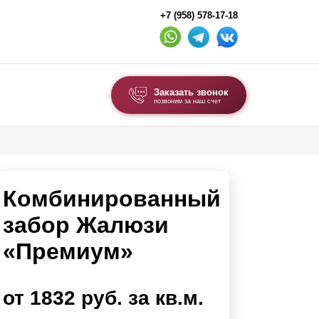
+7 (958) 578-17-18
Заказать звонок
позвоним за наш счет
ВЫБОР ПО ТИПУ
Модульные заборы и ограждения
Комбинированный
Комбинированные заборы
Секционные заборы
забор Жалюзи
«Премиум»
ВОРОТА И КАЛИТКИ
Ворота откатные
от 1832 руб. за кв.м.
Ворота распашные
Ворота складные гармошка