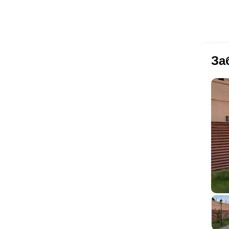
зн
за
Сл
эт
кол
вс
За
ли
ог
ко
не
по
Сл
из
мы
оп
- 
со
Что