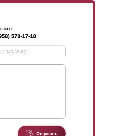
 Однако, как мы и писали выше, если
же, если строение высокое) существует шанс,
имаем, что каждому заказчику хотелось бы
ирать максимальный нахлест. Если же для
оните
е, а то и вовсе варианты без нахлеста.
958) 578-17-18
щая. Это дизайн и эстетическая
тра, с задней её стороны будет крепиться
ьшой длины. Крепления такого усилителя
лестом помогут скрыть подобные крепления.
Отправить