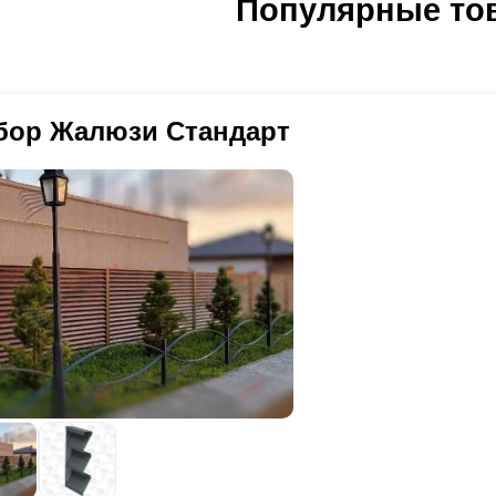
Популярные то
ачимые показатели. Всё это влечёт за собой изменение итоговой с
казчиков никаких дополнительных доплат.
едует учесть следующие положительные и негативные черты таког
о, конечно, более низкая цена. При этом качество материала и вне
ичество расцветок и фактур, ввиду скудного выбора, который предс
егда способен покрыть все притязания заказчиков. Кроме того, это
бор Жалюзи Стандарт
шь 0,5 мм. Если же нужна сталь толще, придётся выбирать максиму
раничение связано со скоростью монтажа забора: этот вид покрыт
нструктивные решения, что приводит к увеличению необходимого д
гативных моментах, качество таких конструкций остаётся на высоте
дходящим вариантом для заказчиков.
едующий вариант покрытия - порошковая окраска. В отличии от пр
полиэстера
, порошковой окраской занимается не завод - изготови
 наносим самостоятельно в нашем цехе окраски. Данный вид покры
исанные в предыдущем абзаце. Выбирайте толщину, расцветку, факт
все наши ноу-хау доступны: отсутствуют любые технологические ог
кращается.
 удобно, глубина секции не меняется: мы предлагаем глубину 50 мм