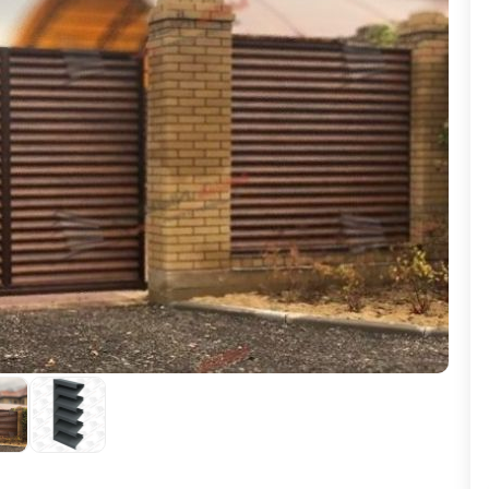
ВЫБОР ПО ХАРАКТЕРИСТИКАМ
Горизонтальные заборы
Высокие заборы
Красивые, дизайнерские заборы
ВЫБОР ПО СПОСОБУ МОНТАЖА
Заборы под ключ
Готовые заборы
Комплекты заборов-лего "сделай сам"
Быстровозводимые заборы