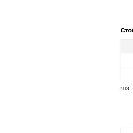
Сто
* ПЭ 