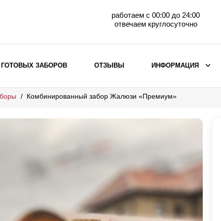
работаем с 00:00 до 24:00
отвечаем круглосуточно
 ГОТОВЫХ ЗАБОРОВ
ОТЗЫВЫ
ИНФОРМАЦИЯ
аборы
Комбинированный забор Жалюзи «Премиум»
ВЫБОР ПО МАТЕРИАЛУ
Заборы с кирпичными столбами
Заборы из евроштакетника
горизонтального
Металлические заборы для дачи
Забор жалюзи с кирпичными столбами
Металлические заборы
Металлические ограждения