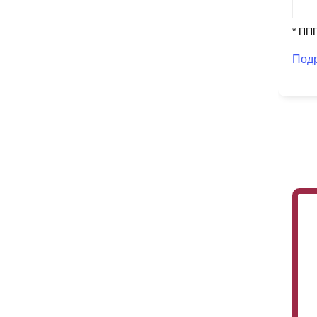
* ПП
Под