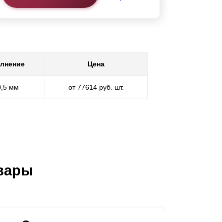
лнение
Цена
0,5 мм
от 77614 руб. шт.
вары