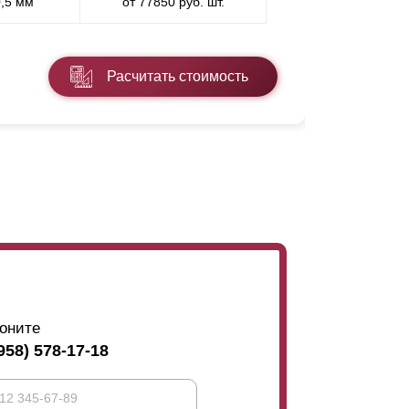
0,5 мм
от 77850 руб. шт.
* ППП - пол
Расчитать стоимость
Подробнее
оните
958) 578-17-18