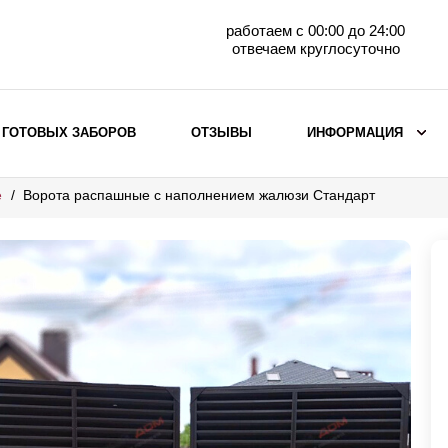
работаем с 00:00 до 24:00
отвечаем круглосуточно
 ГОТОВЫХ ЗАБОРОВ
ОТЗЫВЫ
ИНФОРМАЦИЯ
е
Ворота распашные с наполнением жалюзи Стандарт
ВЫБОР ПО МАТЕРИАЛУ
Заборы с кирпичными столбами
Заборы из евроштакетника
горизонтального
Металлические заборы для дачи
Забор жалюзи с кирпичными столбами
Металлические заборы
Металлические ограждения