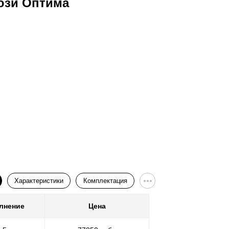
юзи Оптима
Ворота
Характеристики
Комплектация
лнение
Цена
Покр