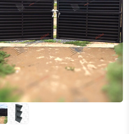
ВЫБОР ПО ХАРАКТЕРИСТИКАМ
Горизонтальные заборы
Высокие заборы
Красивые, дизайнерские заборы
ВЫБОР ПО СПОСОБУ МОНТАЖА
Заборы под ключ
Готовые заборы
Комплекты заборов-лего "сделай сам"
Быстровозводимые заборы