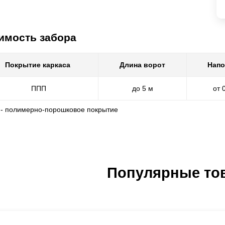
имость забора
Покрытие каркаса
Длина ворот
Напо
ППП
до 5 м
от 
 - полимерно-порошковое покрытие
Популярные то