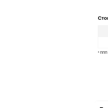
Сто
* ППП