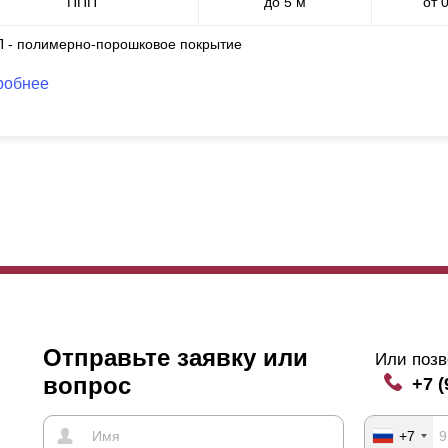
ППП
до 5 м
от 
П - полимерно-порошковое покрытие
робнее
Отправьте заявку или
Или позв
вопрос
+7 (
+7