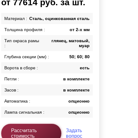
от 77614 руб. за шт.
Каркасы ворот
Калитки
Материал :
Сталь, оцинкованная сталь
Входные группы
Толщина профиля :
от 2-х мм
Тип окраса рамы
глянец, матовый,
ВСЕ ДЛЯ ЗАБОРА
:
муар
Панели для забора
Глубина секции (мм) :
50; 60; 80
Ворота в сборе :
есть
Петли :
в комплекте
Засов :
в комплекте
Автоматика :
опционно
Лампа сигнальная :
опционно
Рассчитать
Задать
стоимость
вопрос